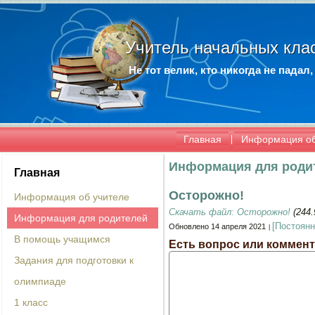
Учитель начальных кла
Не тот велик, кто никогда не падал,
Главная
Информация об
Информация для роди
Главная
Осторожно!
Информация об учителе
Скачать файл: Осторожно!
(244.
Информация для родителей
[Постоянн
Обновлено 14 апреля 2021
В помощь учащимся
Есть вопрос или коммент
Задания для подготовки к
олимпиаде
1 класс